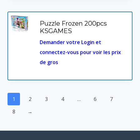
Puzzle Frozen 200pcs
KSGAMES
Demander votre Login et
connectez-vous pour voir les prix
de gros
1
2
3
4
…
6
7
8
→