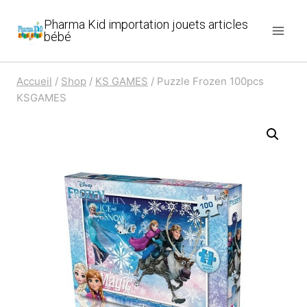
Aller
Pharma Kid importation jouets articles
au
bébé
contenu
Accueil
/
Shop
/
KS GAMES
/
Puzzle Frozen 100pcs
KSGAMES