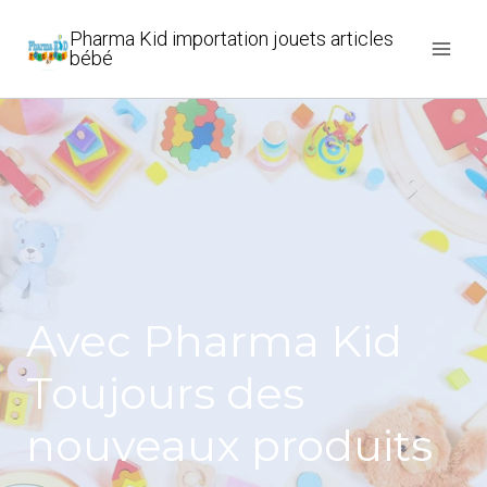
Aller
Pharma Kid importation jouets articles
au
bébé
contenu
Avec Pharma Kid
Toujours des
nouveaux produits