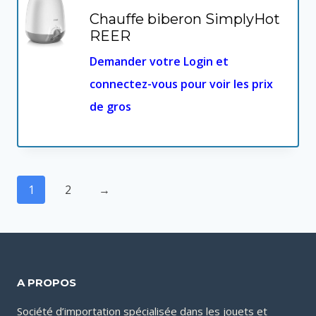
Chauffe biberon SimplyHot
REER
Demander votre Login et
connectez-vous pour voir les prix
de gros
1
2
→
A PROPOS
Société d’importation spécialisée dans les jouets et