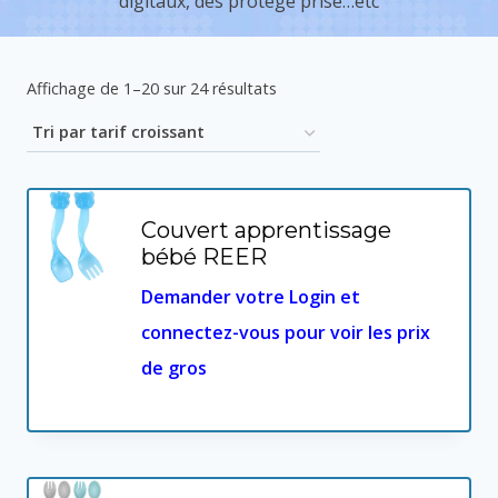
digitaux, des protège prise…etc
Trié
Affichage de 1–20 sur 24 résultats
par
prix
croissant
Couvert apprentissage
bébé REER
Demander votre Login et
connectez-vous pour voir les prix
de gros