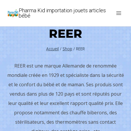
Aller
Pharma Kid importation jouets articles
au
bébé
contenu
REER
Accueil
/
Shop
/
REER
REER est une marque Allemande de renommée
mondiale créée en 1929 et spécialiste dans la sécurité
et le confort du bébé et de maman. Ses produis sont
vendus dans plus de 120 pays et sont réputés pour
leur qualité et leur excellent rapport qualité prix. Elle
propose notamment des chauffe biberons, des
stérilisateurs, des thermomètres sans contact