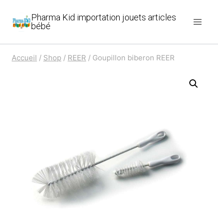
Aller
Pharma Kid importation jouets articles
au
bébé
contenu
Accueil
/
Shop
/
REER
/
Goupillon biberon REER