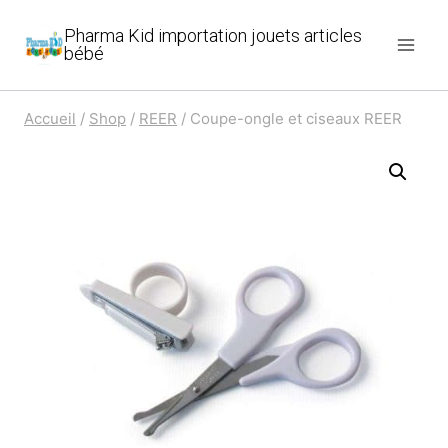
Aller
Pharma Kid importation jouets articles
au
bébé
contenu
Accueil
/
Shop
/
REER
/
Coupe-ongle et ciseaux REER