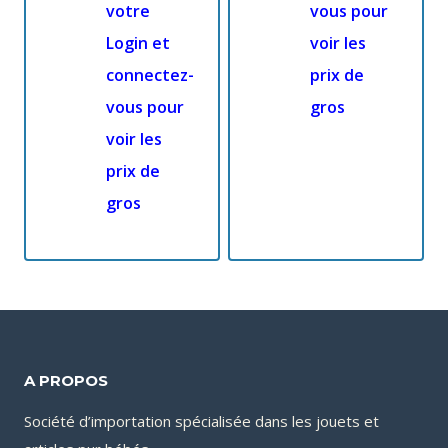
votre
vous pour
Login et
voir les
connectez-
prix de
vous pour
gros
voir les
prix de
gros
A PROPOS
Société d’importation spécialisée dans les jouets et