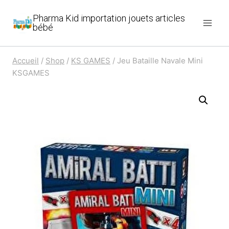
Aller
Pharma Kid importation jouets articles
au
bébé
contenu
Accueil
/
Shop
/
KS GAMES
/
Jeu Bataille Navale Mini
KSGAMES