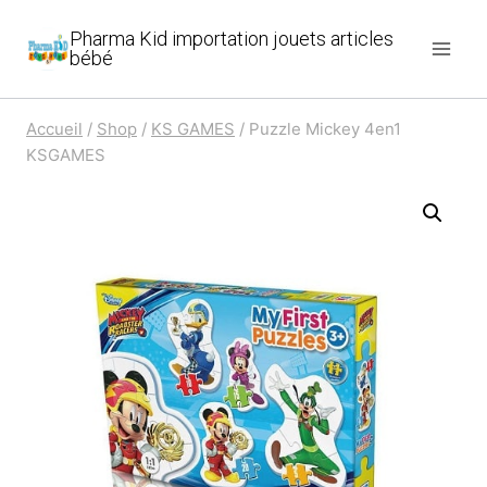
Aller
Pharma Kid importation jouets articles
au
bébé
contenu
Accueil
/
Shop
/
KS GAMES
/
Puzzle Mickey 4en1
KSGAMES