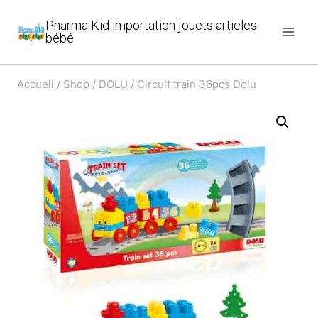
Aller
Pharma Kid importation jouets articles
au
bébé
contenu
Accueil
/
Shop
/
DOLU
/
Circuit train 36pcs Dolu