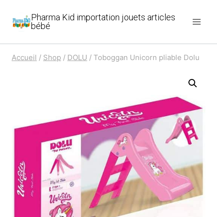
Aller
Pharma Kid importation jouets articles
au
bébé
contenu
Accueil
/
Shop
/
DOLU
/
Toboggan Unicorn pliable Dolu