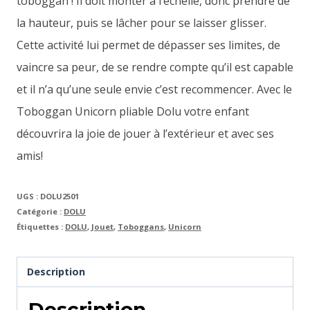
toboggan ! Il doit monter à l’échelle, donc prendre de
la hauteur, puis se lâcher pour se laisser glisser.
Cette activité lui permet de dépasser ses limites, de
vaincre sa peur, de se rendre compte qu’il est capable
et il n’a qu’une seule envie c’est recommencer. Avec le
Toboggan Unicorn pliable Dolu votre enfant
découvrira la joie de jouer à l’extérieur et avec ses
amis!
UGS :
DOLU2501
Catégorie :
DOLU
Étiquettes :
DOLU
,
Jouet
,
Toboggans
,
Unicorn
Description
Description