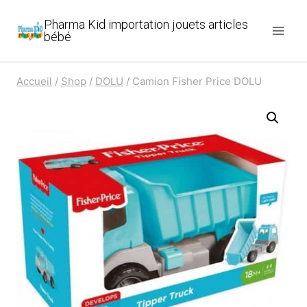
Aller
Pharma Kid importation jouets articles
au
bébé
contenu
Accueil
/
Shop
/
DOLU
/
Camion Fisher Price DOLU