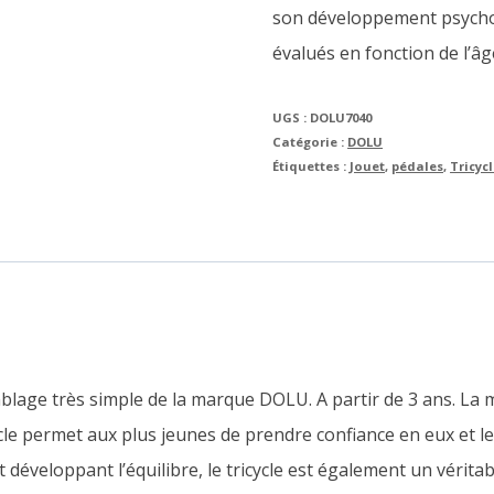
son développement psycho
évalués en fonction de l’âge
UGS :
DOLU7040
Catégorie :
DOLU
Étiquettes :
Jouet
,
pédales
,
Tricyc
blage très simple de la marque DOLU. A partir de 3 ans. La m
icycle permet aux plus jeunes de prendre confiance en eux et
 et développant l’équilibre, le tricycle est également un vérit