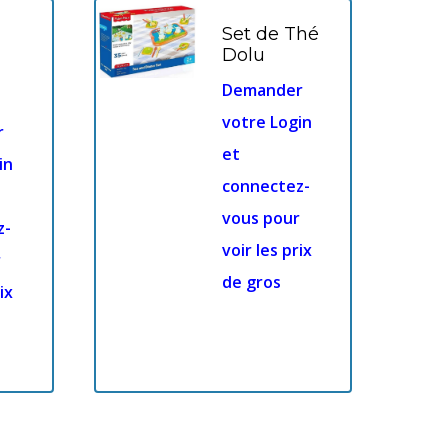
Set de Thé
Dolu
Demander
votre Login
r
et
in
connectez-
vous pour
z-
voir les prix
r
de gros
ix