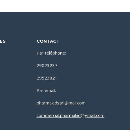
DES
CONTACT
Par téléphone:
29023237
29523821
Par email:
pharmakidsarl@mail.com
commercial.pharmakid@gmail.com