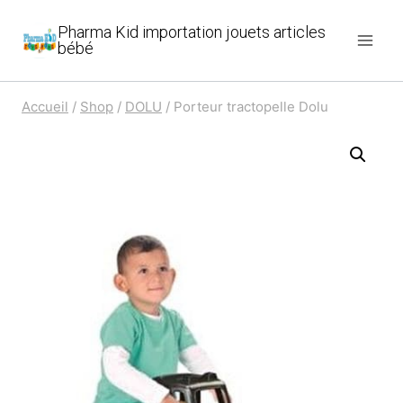
Aller
Pharma Kid importation jouets articles
au
bébé
contenu
Accueil
/
Shop
/
DOLU
/
Porteur tractopelle Dolu