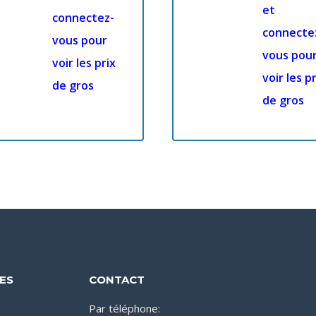
et
connectez-
connecte
vous pour
vous pou
voir les prix
voir les pr
de gros
de gros
DES
CONTACT
Par téléphone: