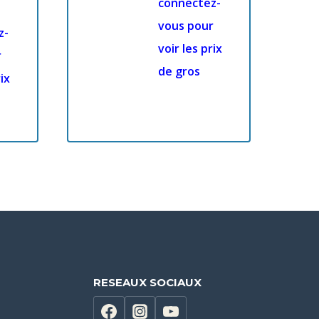
connectez-
vous pour
z-
voir les prix
r
de gros
ix
RESEAUX SOCIAUX