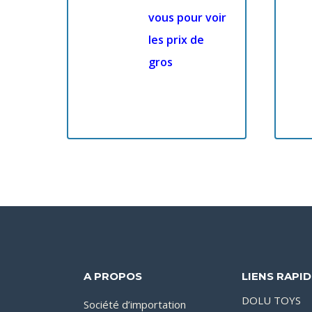
vous pour voir
les prix de
gros
A PROPOS
LIENS RAPI
DOLU TOYS
Société d’importation