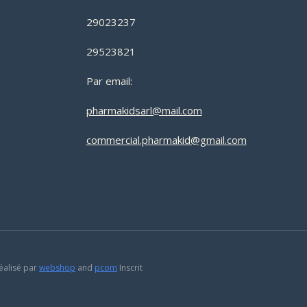
29023237
29523821
Par email:
pharmakidsarl@mail.com
commercial.pharmakid@gmail.com
éalisé par
webshop
and
pcom
Inscrit