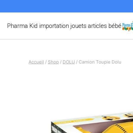
Aller
au
contenu
Pharma Kid importation jouets articles bébé
Accueil
/
Shop
/
DOLU
/
Camion Toupie Dolu