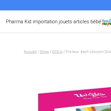
Aller
au
contenu
Pharma Kid importation jouets articles bébé
Accueil
/
Shop
/
DOLU
/
Porteur 4en1 Unicorn Dol