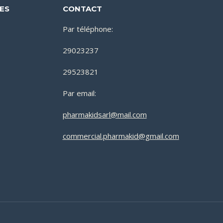
DES
CONTACT
Par téléphone:
29023237
29523821
Par email:
pharmakidsarl@mail.com
commercial.pharmakid@gmail.com