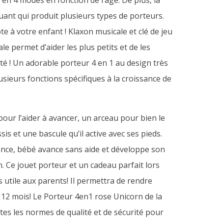
e en 4 modes en fonction de l’âge. De plus, la
ant qui produit plusieurs types de porteurs.
te à votre enfant ! Klaxon musicale et clé de jeu
ale permet d’aider les plus petits et de les
té ! Un adorable porteur 4 en 1 au design très
lusieurs fonctions spécifiques à la croissance de
pour l’aider à avancer, un arceau pour bien le
is et une bascule qu’il active avec ses pieds.
ance, bébé avance sans aide et développe son
n. Ce jouet porteur et un cadeau parfait lors
s utile aux parents! Il permettra de rendre
12 mois! Le Porteur 4en1 rose Unicorn de la
es les normes de qualité et de sécurité pour