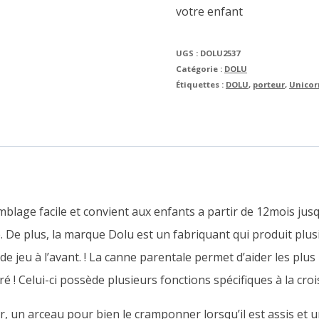
votre enfant
UGS :
DOLU2537
Catégorie :
DOLU
Étiquettes :
DOLU
,
porteur
,
Unicor
lage facile et convient aux enfants a partir de 12mois jusqu
ge. De plus, la marque Dolu est un fabriquant qui produit plu
e jeu à l’avant. !
La canne parentale permet d’aider les plus p
é ! Celui-ci possède plusieurs fonctions spécifiques à la cro
r, un arceau pour bien le cramponner lorsqu’il est assis et un