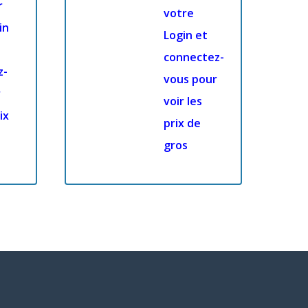
r
votre
in
Login et
connectez-
z-
vous pour
r
voir les
ix
prix de
gros