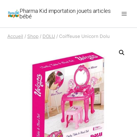
Aller
Pharma Kid importation jouets articles
au
bébé
contenu
Accueil
/
Shop
/
DOLU
/
Coiffeuse Unicorn Dolu