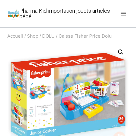
Aller
Pharma Kid importation jouets articles
au
bébé
contenu
Accueil
/
Shop
/
DOLU
/
Caisse Fisher Price Dolu