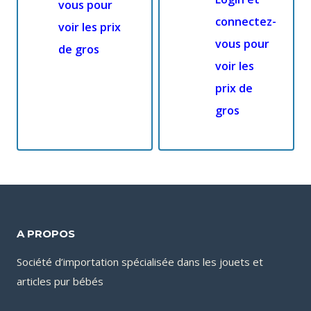
vous pour
connectez-
voir les prix
vous pour
de gros
voir les
prix de
gros
A PROPOS
Société d’importation spécialisée dans les jouets et
articles pur bébés