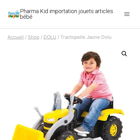
Aller
Pharma Kid importation jouets articles
au
bébé
contenu
Accueil
/
Shop
/
DOLU
/
Tractopelle Jaune Dolu