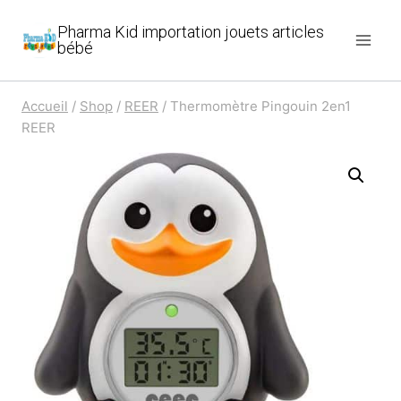
Aller
Pharma Kid importation jouets articles
au
bébé
contenu
Accueil
/
Shop
/
REER
/
Thermomètre Pingouin 2en1
REER