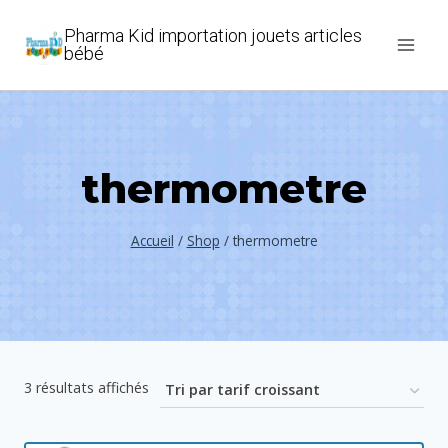
Aller
Pharma Kid importation jouets articles
au
bébé
contenu
thermometre
Accueil
/
Shop
/
thermometre
Trié
3 résultats affichés
par
prix