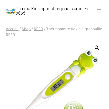
Aller
Pharma Kid importation jouets articles
au
bébé
contenu
Accueil
/
Shop
/
REER
/
Thermomètre flexible grenouille
REER