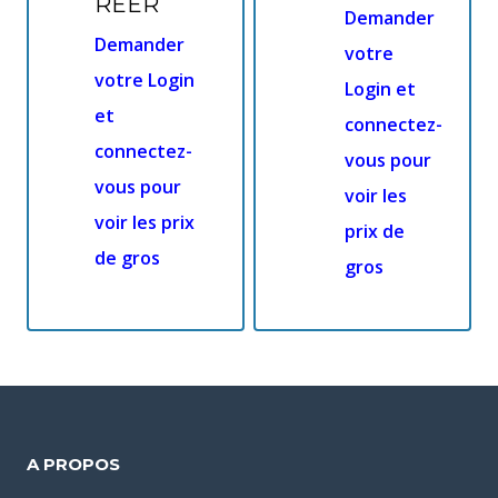
REER
Demander
Demander
votre
votre Login
Login et
et
connectez-
connectez-
vous pour
vous pour
voir les
voir les prix
prix de
de gros
gros
A PROPOS