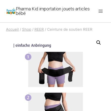
Aller
Pharma Kid importation jouets articles
au
bébé
contenu
Accueil
/
Shop
/
REER
/
Ceinture de soutien REER