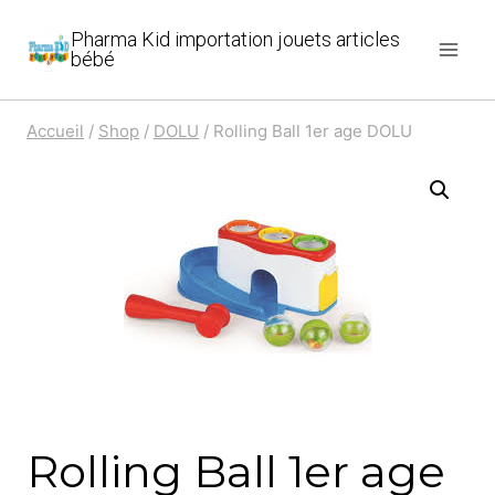
Aller
Pharma Kid importation jouets articles
au
bébé
contenu
Accueil
/
Shop
/
DOLU
/
Rolling Ball 1er age DOLU
Rolling Ball 1er age