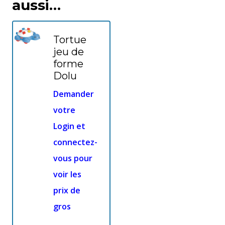
aussi…
Tortue
jeu de
forme
Dolu
Demander
votre
Login et
connectez-
vous pour
voir les
prix de
gros