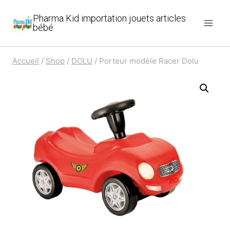
Aller
Pharma Kid importation jouets articles
au
bébé
contenu
Accueil
/
Shop
/
DOLU
/
Porteur modèle Racer Dolu