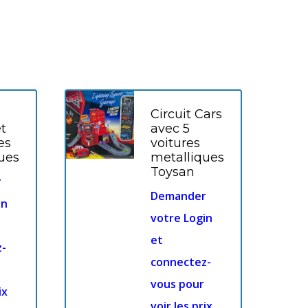
Circuit Cars
t
avec 5
es
voitures
ues
metalliques
Toysan
r
Demander
in
votre Login
et
z-
connectez-
vous pour
ix
voir les prix