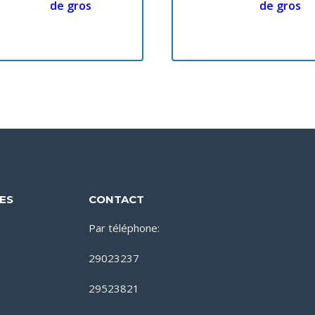
de gros
de gros
DES
CONTACT
Par téléphone:
29023237
29523821