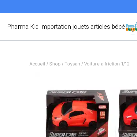
Aller
au
contenu
Pharma Kid importation jouets articles bébé
Accueil
/
Shop
/
Toysan
/
Voiture a friction 1/12