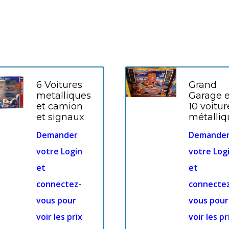
6 Voitures
Grand
metalliques
Garage e
et camion
10 voitur
et signaux
métalliq
Demander
Demande
votre Login
votre Log
et
et
connectez-
connecte
vous pour
vous pour
voir les prix
voir les pr