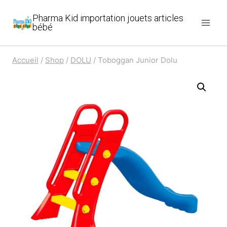
Aller
Pharma Kid importation jouets articles
au
bébé
contenu
Accueil
/
Shop
/
DOLU
/
Toboggan Junior Dolu