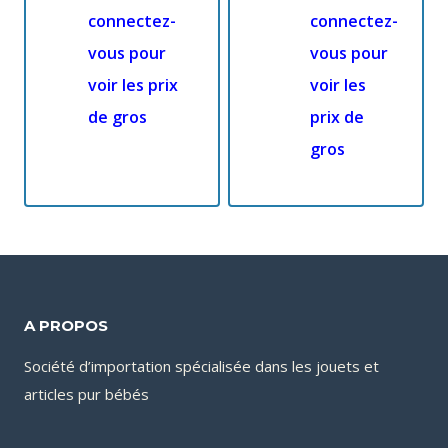
connectez-
connectez-
vous pour
vous pour
voir les prix
voir les
de gros
prix de
gros
A PROPOS
Société d’importation spécialisée dans les jouets et
articles pur bébés