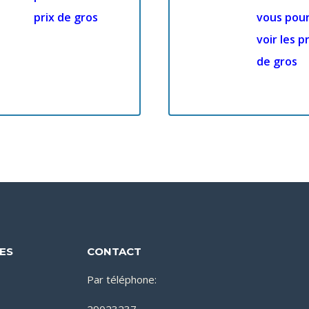
prix de gros
vous pou
voir les pr
de gros
DES
CONTACT
Par téléphone: