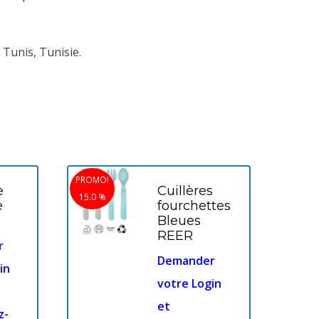
 Tunis, Tunisie.
PROMO!
e
Cuillères
15.0 %
e
fourchettes
Bleues
REER
r
Demander
in
votre Login
et
z-