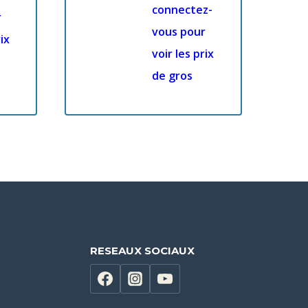
connectez-
r
vous pour
ix
voir les prix
de gros
RESEAUX SOCIAUX