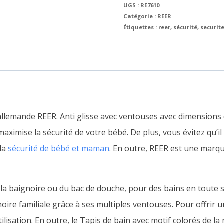
UGS :
RE7610
Catégorie :
REER
Étiquettes :
reer
,
sécurité
,
securit
allemande REER. Anti glisse avec ventouses avec dimensions d
ximise la sécurité de votre bébé. De plus, vous évitez qu’il 
 la
sécurité de bébé et maman
.
En outre,
REER est une marque
e la baignoire ou du bac de douche, pour des bains en toute s
noire familiale grâce à ses multiples ventouses. Pour offrir 
ilisation.
En outre, le
Tapis de bain avec motif colorés de la