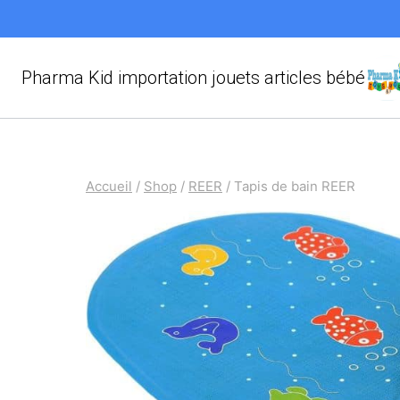
Aller
au
contenu
Pharma Kid importation jouets articles bébé
Accueil
/
Shop
/
REER
/
Tapis de bain REER