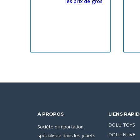
les prix de gros
A PROPOS
LIENS RAPI
DOLU TOYS
Société d’importation
DOLU NUVE
spécialisée dans les jouets