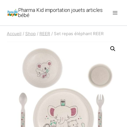
Aller
Pharma Kid importation jouets articles
au
bébé
contenu
Accueil
/
Shop
/
REER
/
Set repas éléphant REER