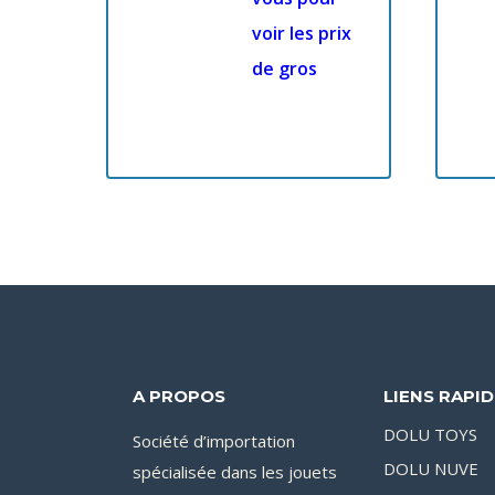
voir les prix
de gros
A PROPOS
LIENS RAPI
DOLU TOYS
Société d’importation
DOLU NUVE
spécialisée dans les jouets