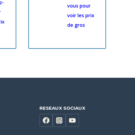
z-
vous pour
r
voir les prix
rix
de gros
RESEAUX SOCIAUX