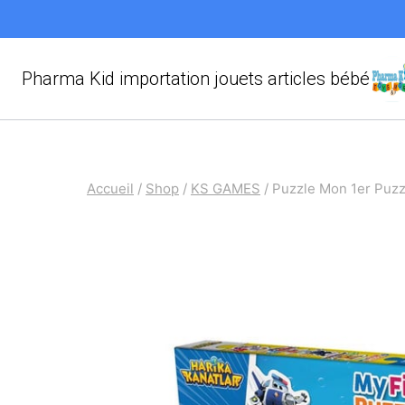
Aller
au
contenu
Pharma Kid importation jouets articles bébé
Accueil
/
Shop
/
KS GAMES
/
Puzzle Mon 1er Puz