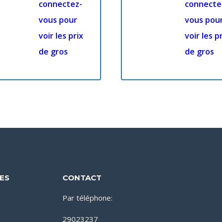
connectez-
connecte
vous pour
vous pou
voir les prix
voir les p
de gros
de gros
DES
CONTACT
Par téléphone:
29023237