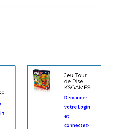
Jeu Tour
de Pise
KSGAMES
ES
Demander
r
votre Login
in
et
connectez-