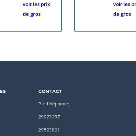
voir les prix
voir les p
de gros
de gros
DES
CONTACT
Par téléphone:
29023237
29523821