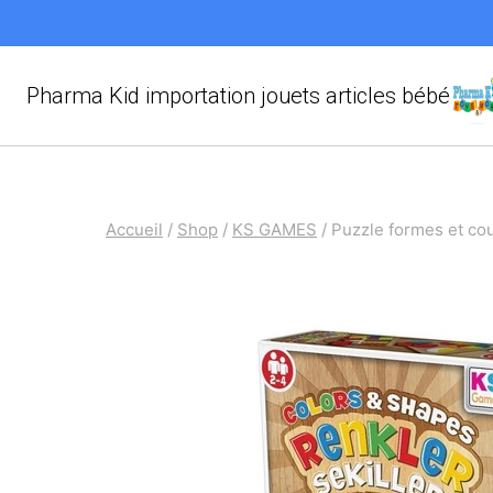
Aller
au
contenu
Pharma Kid importation jouets articles bébé
Accueil
/
Shop
/
KS GAMES
/
Puzzle formes et co