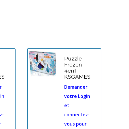
Puzzle
Frozen
4en1
ES
KSGAMES
r
Demander
in
votre Login
et
z-
connectez-
r
vous pour