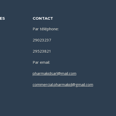
DES
CONTACT
Par téléphone:
29023237
29523821
Par email:
pharmakidsarl@mail.com
commercial.pharmakid@gmail.com