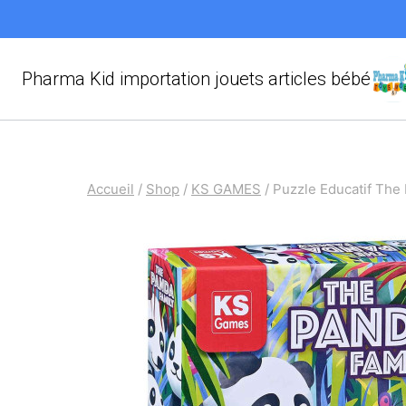
Aller
au
contenu
Pharma Kid importation jouets articles bébé
Accueil
/
Shop
/
KS GAMES
/
Puzzle Educatif The