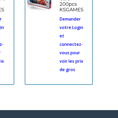
200pcs
ES
KSGAMES
r
Demander
in
votre Login
et
z-
connectez-
r
vous pour
rix
voir les prix
de gros