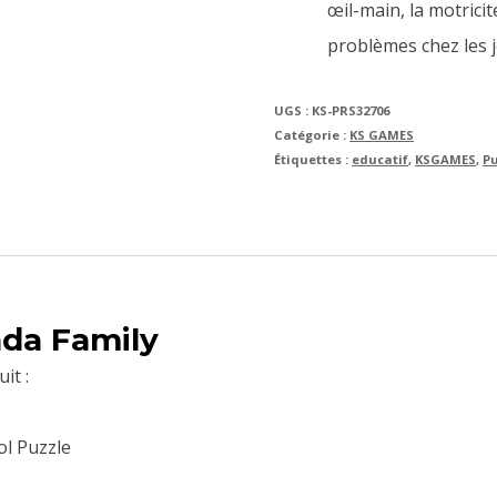
œil-main, la motricit
problèmes chez les 
UGS :
KS-PRS32706
Catégorie :
KS GAMES
Étiquettes :
educatif
,
KSGAMES
,
P
nda Family
it :
ol Puzzle