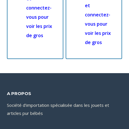
et
connectez-
connectez-
vous pour
vous pour
voir les prix
voir les prix
de gros
de gros
A PROPOS
Société d’importation spécialisée dans les jouets et
articles pur bébés