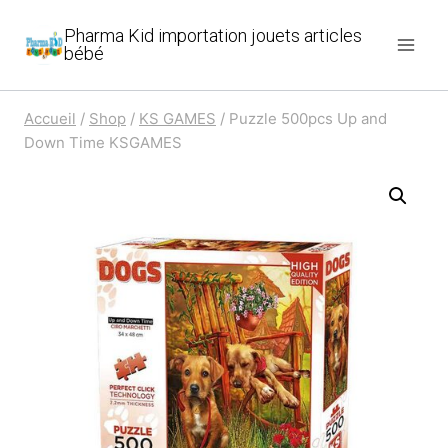
Aller
Pharma Kid importation jouets articles
au
bébé
contenu
Accueil
/
Shop
/
KS GAMES
/
Puzzle 500pcs Up and
Down Time KSGAMES