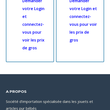
Demander
Demander
votre Login
votre Login et
et
connectez-
connectez-
vous pour voir
vous pour
les prix de
voir les prix
gros
de gros
A PROPOS
Société d’importation spécialisée dans les jouets et
articles pur bébés