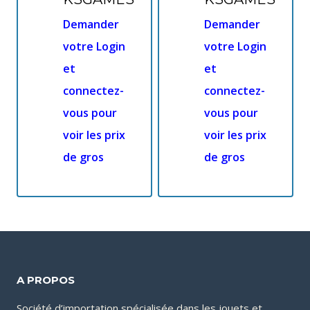
Demander
Demander
votre Login
votre Login
et
et
connectez-
connectez-
vous pour
vous pour
voir les prix
voir les prix
de gros
de gros
A PROPOS
Société d’importation spécialisée dans les jouets et