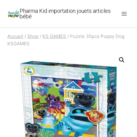
Aller
Pharma Kid importation jouets articles
au
bébé
contenu
Accueil
/
Shop
/
KS GAMES
/
Puzzle 35pcs Puppy Dog
KSGAMES