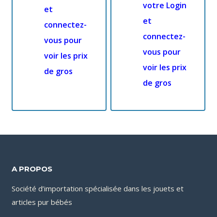
votre Login
et
et
connectez-
connectez-
vous pour
vous pour
voir les prix
voir les prix
de gros
de gros
A PROPOS
Société d’importation spécialisée dans les jouets et
articles pur bébés