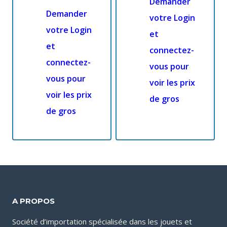
Demander
Demander
votre Login
votre Login
et
et
connectez-
connectez-
vous pour
vous pour
voir les prix
voir les prix
de gros
de gros
A PROPOS
Société d’importation spécialisée dans les jouets et