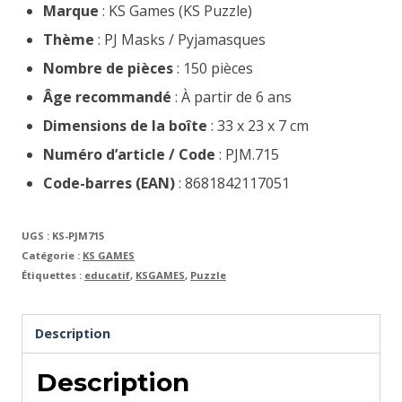
Marque
: KS Games (KS Puzzle)
Thème
: PJ Masks / Pyjamasques
Nombre de pièces
: 150 pièces
Âge recommandé
: À partir de 6 ans
Dimensions de la boîte
: 33 x 23 x 7 cm
Numéro d’article / Code
: PJM.715
Code-barres (EAN)
: 8681842117051
UGS :
KS-PJM715
Catégorie :
KS GAMES
Étiquettes :
educatif
,
KSGAMES
,
Puzzle
Description
Description