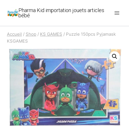
Aller
Pharma Kid importation jouets articles
au
bébé
contenu
Accueil
/
Shop
/
KS GAMES
/
Puzzle 150pcs Pyjamask
KSGAMES