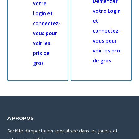
Demander
votre
votre Login
Login et
et
connectez-
connectez-
vous pour
vous pour
voir les
voir les prix
prix de
de gros
gros
A PROPOS
Société d’importation spécialisée dans les jouets et