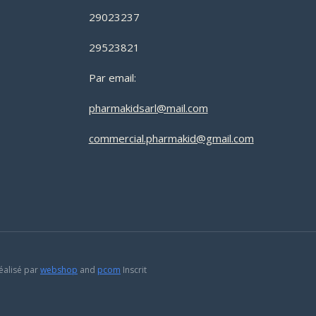
29023237
29523821
Par email:
pharmakidsarl@mail.com
commercial.pharmakid@gmail.com
éalisé par
webshop
and
pcom
Inscrit