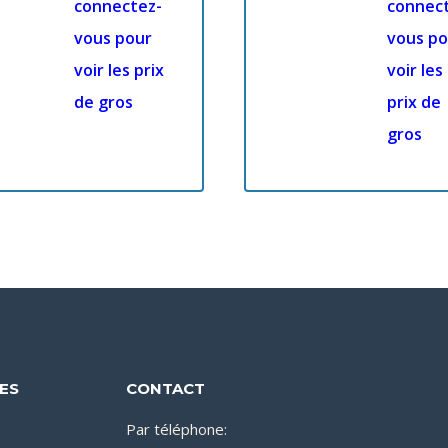
connectez-
connec
vous pour
vous po
voir les prix
voir les
de gros
prix de
gros
DES
CONTACT
Par téléphone: