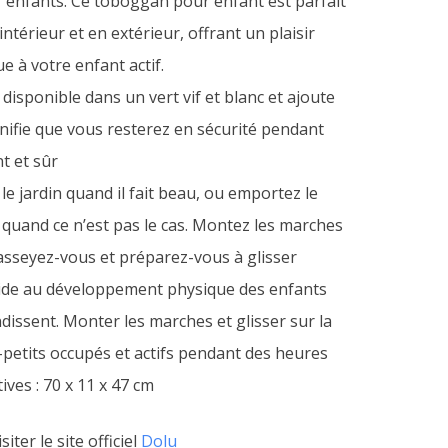
 enfants. Ce toboggan pour enfant est parfait
intérieur et en extérieur, offrant un plaisir
ue à votre enfant actif.
disponible dans un vert vif et blanc et ajoute
signifie que vous resterez en sécurité pendant
t et sûr
 le jardin quand il fait beau, ou emportez le
x quand ce n’est pas le cas. Montez les marches
sseyez-vous et préparez-vous à glisser
 aide au développement physique des enfants
ndissent. Monter les marches et glisser sur la
petits occupés et actifs pendant des heures
ves : 70 x 11 x 47 cm
iter le site officiel
Dolu