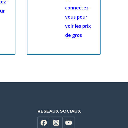
tez-
connectez-
ur
vous pour
voir les prix
de gros
RESEAUX SOCIAUX