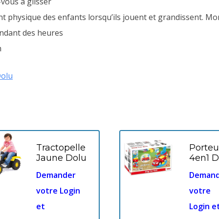
vous à glisser
t physique des enfants lorsqu’ils jouent et grandissent. Mon
endant des heures
m
olu
Tractopelle
Porteu
Jaune Dolu
4en1 D
Demander
Demand
votre Login
votre
et
Login e