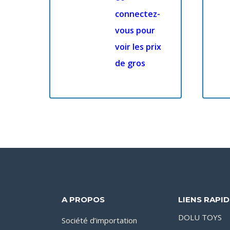
connectez-
vous pour
voir les prix
de gros
A PROPOS
LIENS RAPI
DOLU TOYS
Société d’importation