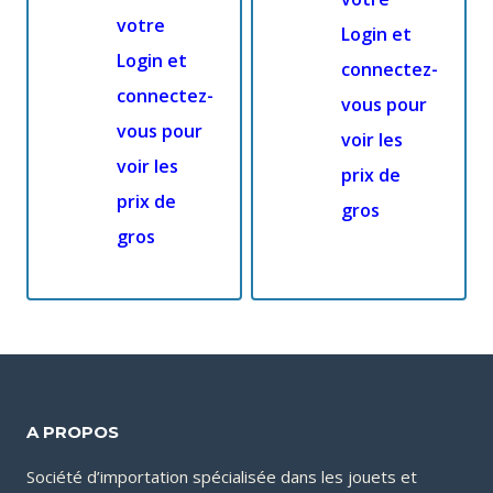
votre
Login et
Login et
connectez-
connectez-
vous pour
vous pour
voir les
voir les
prix de
prix de
gros
gros
A PROPOS
Société d’importation spécialisée dans les jouets et