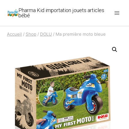
Aller
Pharma Kid importation jouets articles
au
bébé
contenu
Accueil
/
Shop
/
DOLU
/
Ma première moto bleue