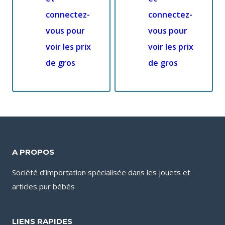
connectez-
connectez-
vous pour
vous pour
voir les prix
voir les prix
de gros
de gros
A PROPOS
Société d’importation spécialisée dans les jouets et
articles pur bébés
LIENS RAPIDES