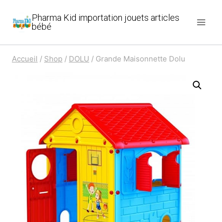
Aller
Pharma Kid importation jouets articles
au
bébé
contenu
Accueil
/
Shop
/
DOLU
/
Grande Maisonnette Dolu