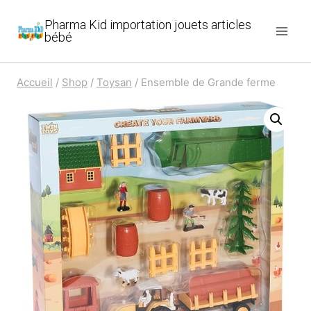
Aller
Pharma Kid importation jouets articles
au
bébé
contenu
Accueil
/
Shop
/
Toysan
/
Ensemble de Grande ferme