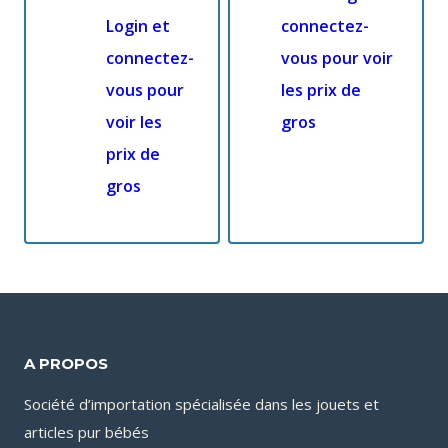
Login et
connectez-
connectez-
vous pour voir
vous pour
les prix de
voir les
gros
prix de
gros
A PROPOS
Société d’importation spécialisée dans les jouets et
articles pur bébés