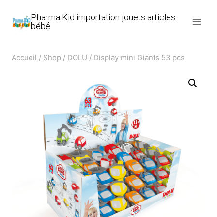
Aller
Pharma Kid importation jouets articles
au
bébé
contenu
Accueil
/
Shop
/
DOLU
/
Display mini Giants 53 pcs