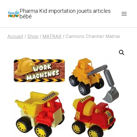
Aller
Pharma Kid importation jouets articles
au
bébé
contenu
Accueil
/
Shop
/
MATRAX
/
Camions Chantier Matrax