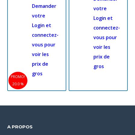
Demander
votre
votre
Login et
Login et
connectez-
connectez-
vous pour
vous pour
voir les
voir les
prix de
prix de
gros
gros
PROMO!
20.0 %
A PROPOS