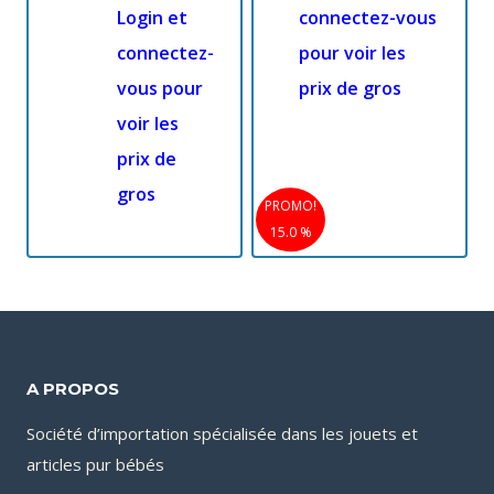
Login et
connectez-vous
connectez-
pour voir les
vous pour
prix de gros
voir les
prix de
gros
PROMO!
15.0 %
A PROPOS
Société d’importation spécialisée dans les jouets et
articles pur bébés