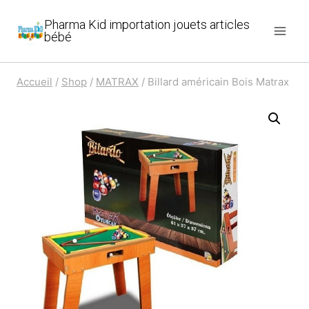
Aller
Pharma Kid importation jouets articles
au
bébé
contenu
Accueil
/
Shop
/
MATRAX
/
Billard américain Bois Matrax