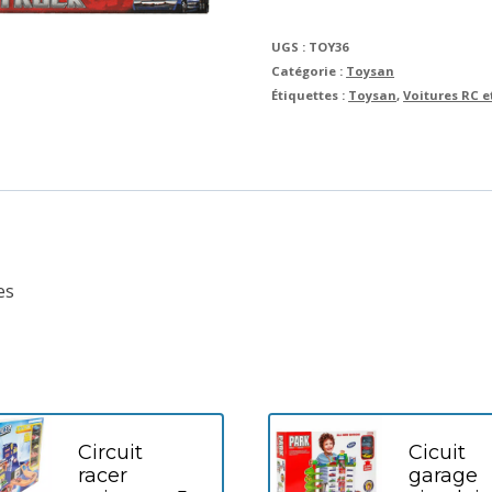
UGS :
TOY36
Catégorie :
Toysan
Étiquettes :
Toysan
,
Voitures RC 
es
Circuit
Cicuit
racer
garage