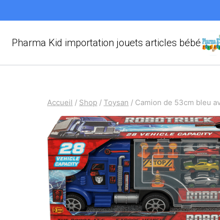
Aller
au
contenu
Pharma Kid importation jouets articles bébé
Accueil
/
Shop
/
Toysan
/
Camion de 53cm bleu ave