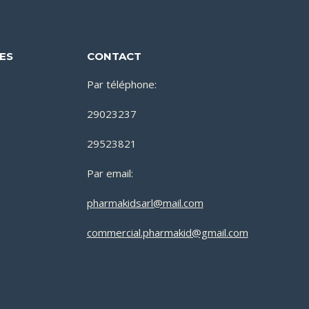
DES
CONTACT
Par téléphone:
29023237
29523821
Par email:
pharmakidsarl@mail.com
commercial.pharmakid@gmail.com