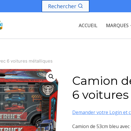
Rechercher
ACCUEIL
MARQUES
c 6 voitures métalliques
Camion d
6 voitures
Demander votre Login et c
Camion de 53cm bleu avec 