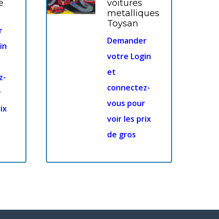
e
voitures
metalliques
Toysan
r
Demander
in
votre Login
et
z-
connectez-
r
vous pour
ix
voir les prix
de gros