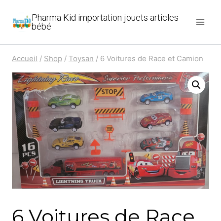
Aller
Pharma Kid importation jouets articles
au
bébé
contenu
Accueil
/
Shop
/
Toysan
/
6 Voitures de Race et Camion
6 Voitures de Race