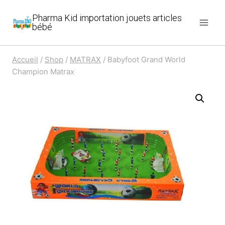
Aller
Pharma Kid importation jouets articles
au
bébé
contenu
Accueil
/
Shop
/
MATRAX
/
Babyfoot Grand World
Champion Matrax